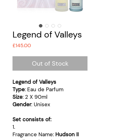
Legend of Valleys
Price
£145.00
Out of Stock
Legend of Valleys
Type
: Eau de Parfum
Size
: 2 X 90ml
Gender
: Unisex
Set consists of:
1.
Fragrance Name:
Hudson II